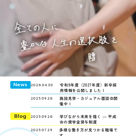
News
令和9年度（2027年度）新卒採
2026.04.30
用情報を公開しました！
施設見学・カジュアル面談会開
2025.09.26
催中！
Blog
学びながら未来を描く ― 平成
2025.09.26
会の奨学金貸与制度
多様な働き方が見つかる職場で
2025.07.29
す