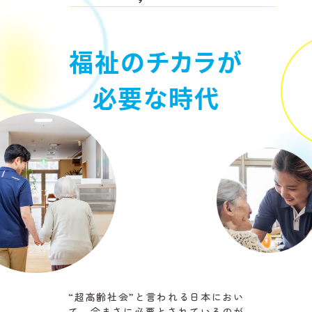
福
祉
の
チ
カ
ラ
が
必
要
な
時
代
“超高齢社会”と言われる日本におい
て、今まさに必要とされているのが